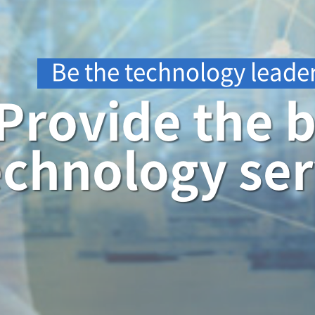
Be the technology leader
Provide the 
echnology ser